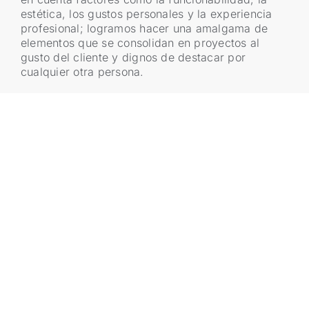
estética, los gustos personales y la experiencia
profesional; logramos hacer una amalgama de
elementos que se consolidan en proyectos al
gusto del cliente y dignos de destacar por
cualquier otra persona.
Equipo de trabajo
Permítanos desarrollar su proyecto con
la confianza de que contamos con las
personas más capacitadas para
lograrlo. En Latitud 10 Architecture,
contamos con todo el recurso personal
para poder desarrollar cualquier tipo de
obra, desde proyectos de construcción
o remodelación sencillos, hasta el
desarrollo o habilitación de terrenos
para proyectos Residenciales,
Comerciales o Institucionales.